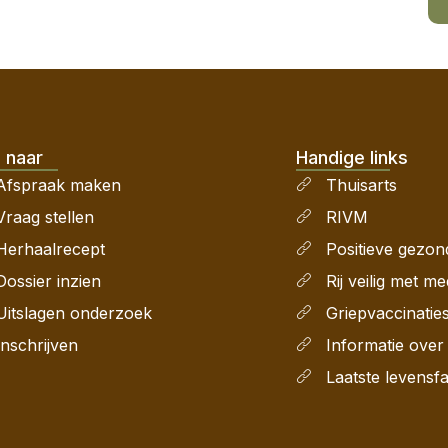
 naar
Handige links
Afspraak maken
Thuisarts
Vraag stellen
RIVM
Herhaalrecept
Positieve gezon
Dossier inzien
Rij veilig met me
Uitslagen onderzoek
Griepvaccinatie
Inschrijven
Informatie ove
Laatste levensf