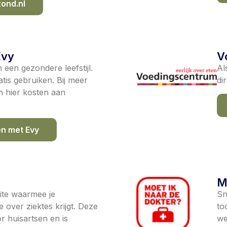
ond.nl
Evy
V
een gezondere leefstijl.
Al
atis gebruiken. Bij meer
di
jn hier kosten aan
n met Evy
M
site waarmee je
Sn
 over ziektes krijgt. Deze
to
r huisartsen en is
we