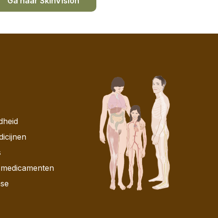
Ga naar SkinVision
dheid
dicijnen
s
r medicamenten
ase