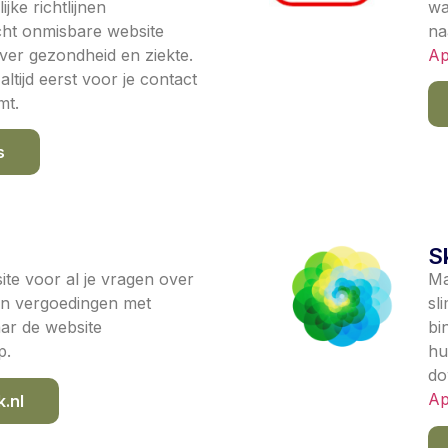
jke richtlijnen
wa
cht onmisbare website
na
over gezondheid en ziekte.
Ap
ltijd eerst voor je contact
mt.
s
S
ite voor al je vragen over
Ma
 en vergoedingen met
sl
aar de website
bi
p.
hu
do
Ap
.nl