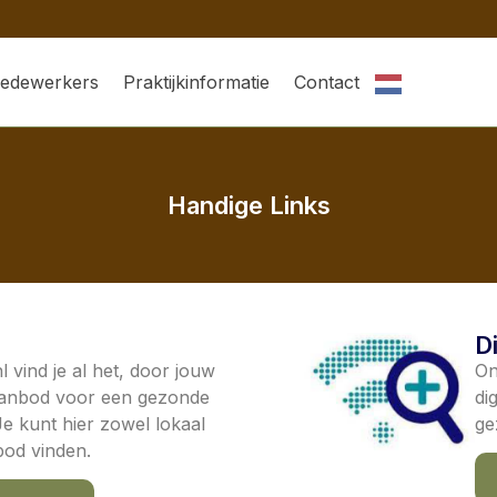
edewerkers
Praktijkinformatie
Contact
Handige Links
D
vind je al het, door jouw
On
aanbod voor een gezonde
di
 Je kunt hier zowel lokaal
ge
bod vinden.