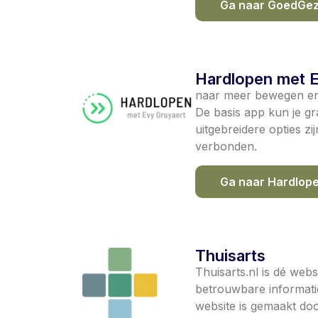
Ga naar GoedGez
Hardlopen met 
naar meer bewegen en 
De basis app kun je gr
uitgebreidere opties zi
verbonden.
Ga naar Hardlope
Thuisarts
Thuisarts.nl is dé web
betrouwbare informatie
website is gemaakt doo