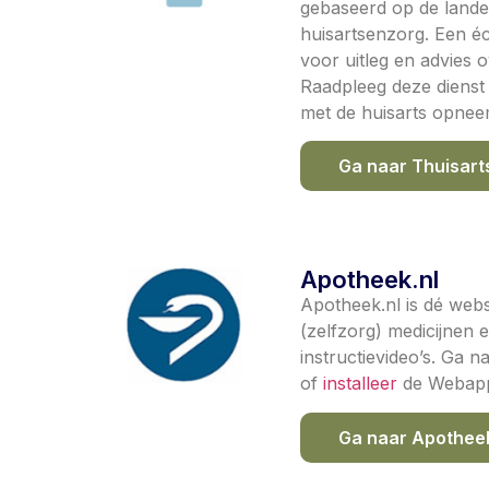
gebaseerd op de landeli
huisartsenzorg. Een é
voor uitleg en advies 
Raadpleeg deze dienst a
met de huisarts opnee
Ga naar Thuisart
Apotheek.nl
Apotheek.nl is dé webs
(zelfzorg) medicijnen
instructievideo’s. Ga n
of
i
nstalleer
de Webap
Ga naar Apotheek